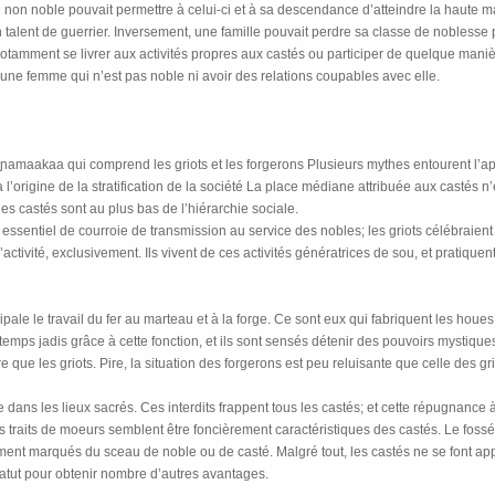
 non noble pouvait permettre à celui-ci et à sa descendance d’atteindre la haute mar
n talent de guerrier. Inversement, une famille pouvait perdre sa classe de noblesse
notamment se livrer aux activités propres aux castés ou participer de quelque manièr
ne femme qui n’est pas noble ni avoir des relations coupables avec elle.
 ɲamaakaa qui comprend les griots et les forgerons Plusieurs mythes entourent l’app
l’origine de la stratification de la société La place médiane attribuée aux castés n’
es castés sont au plus bas de l’hiérarchie sociale.
e essentiel de courroie de transmission au service des nobles; les griots célébraient l
activité, exclusivement. Ils vivent de ces activités génératrices de sou, et pratiqu
pale le travail du fer au marteau et à la forge. Ce sont eux qui fabriquent les houes 
s temps jadis grâce à cette fonction, et ils sont sensés détenir des pouvoirs mystiqu
e que les griots. Pire, la situation des forgerons est peu reluisante que celle des gri
dre dans les lieux sacrés. Ces interdits frappent tous les castés; et cette répugnanc
s traits de moeurs semblent être foncièrement caractéristiques des castés. Le foss
lement marqués du sceau de noble ou de casté. Malgré tout, les castés ne se font 
statut pour obtenir nombre d’autres avantages.