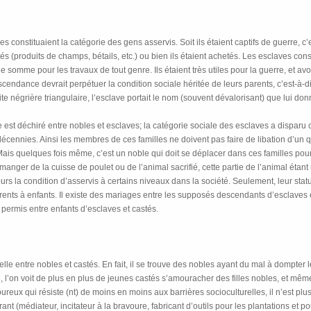
s constituaient la catégorie des gens asservis. Soit ils étaient captifs de guerre, c
tés (produits de champs, bétails, etc.) ou bien ils étaient achetés. Les esclaves con
 somme pour les travaux de tout genre. Ils étaient très utiles pour la guerre, et av
cendance devrait perpétuer la condition sociale héritée de leurs parents, c’est-à-dir
te négrière triangulaire, l’esclave portait le nom (souvent dévalorisant) que lui don
e est déchiré entre nobles et esclaves; la catégorie sociale des esclaves a disparu
écennies. Ainsi les membres de ces familles ne doivent pas faire de libation d’un qu
ais quelques fois même, c’est un noble qui doit se déplacer dans ces familles pour a
manger de la cuisse de poulet ou de l’animal sacrifié, cette partie de l’animal étan
s la condition d’asservis à certains niveaux dans la société. Seulement, leur statut
arents à enfants. Il existe des mariages entre les supposés descendants d’esclaves
 permis entre enfants d’esclaves et castés.
urelle entre nobles et castés. En fait, il se trouve des nobles ayant du mal à dompter
l’on voit de plus en plus de jeunes castés s’amouracher des filles nobles, et même se
ureux qui résiste (nt) de moins en moins aux barrières socioculturelles, il n’est pl
rant (médiateur, incitateur à la bravoure, fabricant d’outils pour les plantations et