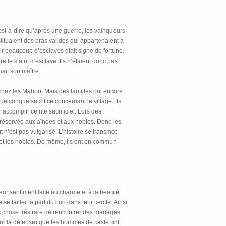
’est-à-dire qu’après une guerre, les vainqueurs
stituaient des bras valides qui appartenaient à
oir beaucoup d’esclaves était signe de fortune.
e le statut d’esclave. Ils n’étaient donc pas
nait son maître.
 chez les Mahou. Mais des familles ont encore
elconque sacrifice concernant le village. Ils
ccomplir ce rite sacrificiel. Lors des
t réservée aux aînées et aux nobles. Donc les
 n’est pas vulgarisé. L’histoire se transmet
 et les nobles. De même, ils ont en commun
 leur sentiment face au charme et à la beauté
 tailler la part du lion dans leur cercle. Ainsi
us chose très rare de rencontrer des mariages
 pour la défense) que les hommes de caste ont