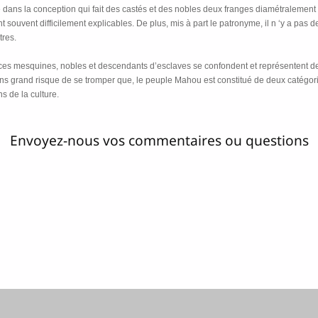
ce dans la conception qui fait des castés et des nobles deux franges diamétralemen
nt souvent difficilement explicables. De plus, mis à part le patronyme, il n ‘y a pas 
tres.
ences mesquines, nobles et descendants d’esclaves se confondent et représentent d
ans grand risque de se tromper que, le peuple Mahou est constitué de deux catégorie
s de la culture.
Envoyez-nous vos commentaires ou questions