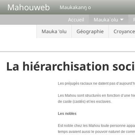
Aller au contenu principal
Mahouweb
Maukakanŋ o
Accueil
Mauka`olu
Mauka 'olu
Géographie
Croyance
La hiérarchisation soc
Les préjugés raciaux ne datent pas d’aujourd’h
Les Mahou sont structurés en fonction d’une hi
de caste (castés) et les esclaves.
Les nobles
Est noble chez les Mahou toute personne appart
temps avaient aussi le pouvoir naturel de comm