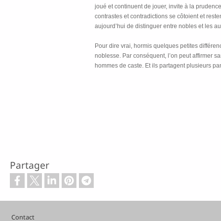
joué et continuent de jouer, invite à la pruden
contrastes et contradictions se côtoient et reste
aujourd’hui de distinguer entre nobles et les au
Pour dire vrai, hormis quelques petites différ
noblesse. Par conséquent, l’on peut affirmer s
hommes de caste. Et ils partagent plusieurs pan
Partager
Pied de page
Contact