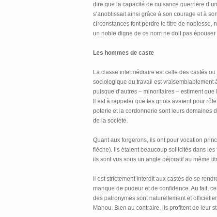
dire que la capacité de nuisance guerrière d’un
s’anoblissait ainsi grâce à son courage et à so
circonstances font perdre le titre de noblesse, 
un noble digne de ce nom ne doit pas épouser u
Les hommes de caste
La classe intermédiaire est celle des castés ou
sociologique du travail est vraisemblablement à 
puisque d’autres – minoritaires – estiment que l
Il est à rappeler que les griots avaient pour rôl
poterie et la cordonnerie sont leurs domaines d’
de la société.
Quant aux forgerons, ils ont pour vocation princi
flèche). Ils étaient beaucoup sollicités dans le
ils sont vus sous un angle péjoratif au même titr
Il est strictement interdit aux castés de se ren
manque de pudeur et de confidence. Au fait, ce
des patronymes sont naturellement et officiel
Mahou. Bien au contraire, ils profitent de leur 