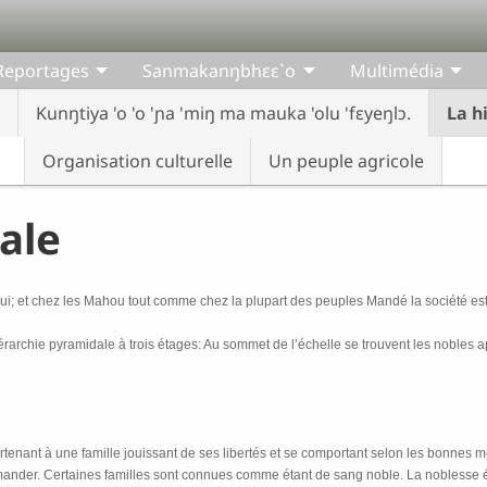
Reportages
Sanmakanŋbhɛɛ`o
Multimédia
Kunŋtiya 'o 'o 'ɲa 'miŋ ma mauka 'olu 'fɛyeŋlɔ.
La h
Organisation culturelle
Un peuple agricole
iale
ui; et chez les Mahou tout comme chez la plupart des peuples Mandé la société est 
érarchie pyramidale à trois étages: Au sommet de l’échelle se trouvent les nobles 
enant à une famille jouissant de ses libertés et se comportant selon les bonnes mo
ander. Certaines familles sont connues comme étant de sang noble. La noblesse ét