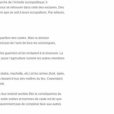
che de l’échelle sociopolitique; il
 pour se retrouver dans celle des esclaves. Des
e que se soit à leurs occupations. Par ailleurs,
arition des castes. Mais la division
est pas de l’avis de tous les sociologues,
es guerriers et les incitaient à la bravoure. La
ent aussi l’agriculture comme les autres membres
(daba, machette, etc.) et les armes (fusil, épée,
es faisant d’eux des maîtres du feu. Cependant,
ots.
e à leur endroit semble être la conséquence du
é entre nobles et hommes de caste est tel que
apparemment pas de complexe face aux autres