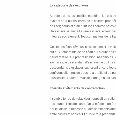
La catégorie des esclaves
Autrefois dans les sociétés manding, les esclave
avaient pour butins les vaincus et leurs proprié
des seigneurs et étaient utilisés comme bêtes de
Un esclave se mariait à une esclave, et leur des
intégrés socialement. Tout comme lors de la trai
Ces temps étant révolus, c’est comme si le voil
sur eux l’empreinte de ce fléau qui a duré des d
peuvent faire leur propre libation, néanmoins. M
sacrifices, le descendant d’esclave ne doit pas 
descendants d’esclaves subissent encore toujour
confidentiellement de bouche à oreille et de p
tous les lieux sacrés. Mais le mariage n’est pas
Interdits et éléments de contradiction
Il semble fondé de relativiser l’opposition cult
des jeunes filles de caste. De la même manière, 
par le fait de la richesse ou des sentiments amo
entre castés et nobles. Et puis le rôle prépondé