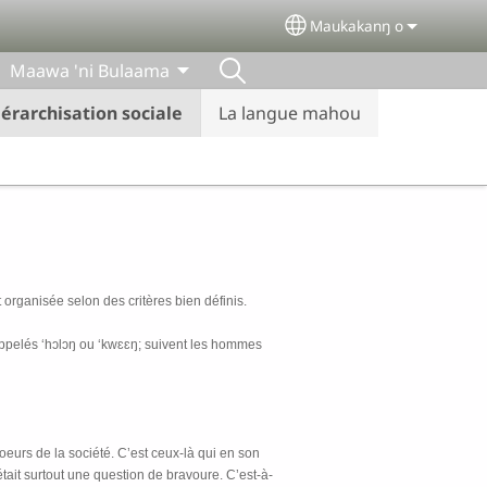
Maukakanŋ o
Select your language
Maawa 'ni Bulaama
iérarchisation sociale
La langue mahou
organisée selon des critères bien définis.
appelés ‘hɔlɔŋ ou ‘kwɛɛŋ; suivent les hommes
eurs de la société. C’est ceux-là qui en son
ait surtout une question de bravoure. C’est-à-