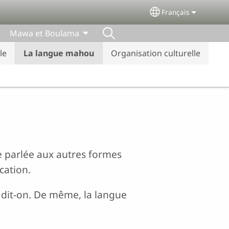
Français
Select your langu
Mawa et Boulama
le
La langue mahou
Organisation culturelle
e parlée aux autres formes
cation.
, dit-on. De même, la langue